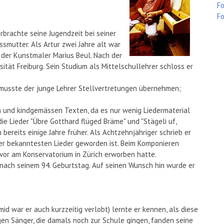
F
Fo
rbrachte seine Jugendzeit bei seiner
ssmutter. Als Artur zwei Jahre alt war
 der Kunstmaler Marius Beul. Nach der
sität Freiburg. Sein Studium als Mittelschullehrer schloss er
 musste der junge Lehrer Stellvertretungen übernehmen;
n und kindgemässen Texten, da es nur wenig Liedermaterial
e Lieder "Übre Gotthard flüged Bräme" und "Stägeli uf,
h bereits einige Jahre früher. Als Achtzehnjähriger schrieb er
iner bekanntesten Lieder geworden ist. Beim Komponieren
vor am Konservatorium in Zürich erworben hatte.
 nach seinem 94. Geburtstag. Auf seinen Wunsch hin wurde er
id war er auch kurzzeitig verlobt) lernte er kennen, als diese
ngen Sänger, die damals noch zur Schule gingen, fanden seine