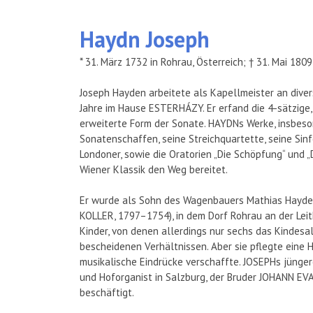
Haydn
Joseph
* 31. März 1732 in Rohrau, Österreich; † 31. Mai 1809
Joseph Hayden arbeitete als Kapellmeister an dive
Jahre im Hause ESTERHÁZY. Er erfand die 4-sätzige
erweiterte Form der Sonate. HAYDNs Werke, insbes
Sonatenschaffen, seine Streichquartette, seine Sinf
Londoner, sowie die Oratorien „Die Schöpfung“ und „
Wiener Klassik den Weg bereitet.
Er wurde als Sohn des Wagenbauers Mathias Hayde
KOLLER, 1797–1754), in dem Dorf Rohrau an der Leit
Kinder, von denen allerdings nur sechs das Kindesal
bescheidenen Verhältnissen. Aber sie pflegte eine 
musikalische Eindrücke verschaffte. JOSEPHs jünge
und Hoforganist in Salzburg, der Bruder JOHANN EV
beschäftigt.