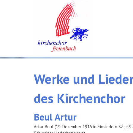
Werke
und
Liede
des
Kirchenchor
Beul
Artur
Artur Beul (* 9. Dezember 1915 in Einsiedeln SZ; † 9