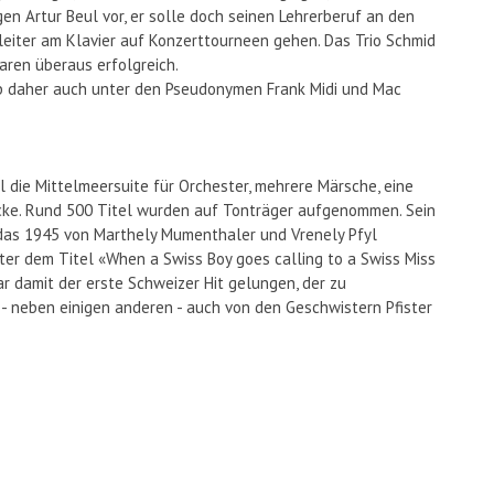
en Artur Beul vor, er solle doch seinen Lehrerberuf an den
eiter am Klavier auf Konzerttourneen gehen. Das Trio Schmid
ren überaus erfolgreich.
eb daher auch unter den Pseudonymen Frank Midi und Mac
die Mittelmeersuite für Orchester, mehrere Märsche, eine
cke. Rund 500 Titel wurden auf Tonträger aufgenommen. Sein
 das 1945 von Marthely Mumenthaler und Vrenely Pfyl
r dem Titel «When a Swiss Boy goes calling to a Swiss Miss
r damit der erste Schweizer Hit gelungen, der zu
- neben einigen anderen - auch von den Geschwistern Pfister