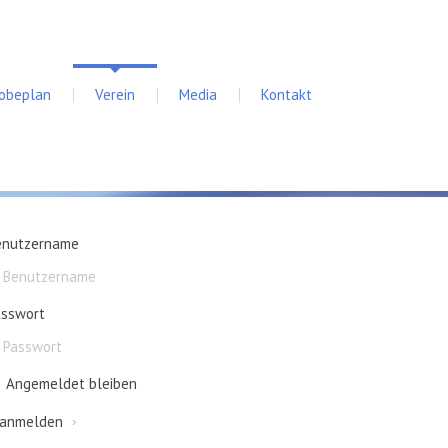
robeplan
Verein
Media
Kontakt
enutzername
asswort
Angemeldet bleiben
anmelden