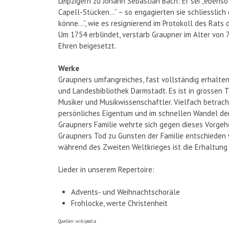
Leipzigern zu Johann Sebastian Bach: Er sei „ebens
Capell-Stücken…“ – so engagierten sie schliesslic
könne…“, wie es resignierend im Protokoll des Rats d
Um 1754 erblindet, verstarb Graupner im Alter von 
Ehren beigesetzt.
Werke
Graupners umfangreiches, fast vollständig erhaltene
und Landesbibliothek Darmstadt. Es ist in grossen 
Musiker und Musikwissenschaftler. Vielfach betrach
persönliches Eigentum und im schnellen Wandel de
Graupners Familie wehrte sich gegen dieses Vorgehe
Graupners Tod zu Gunsten der Familie entschieden
während des Zweiten Weltkrieges ist die Erhaltung
Lieder in unserem Repertoire:
Advents- und Weihnachtschoräle
Frohlocke, werte Christenheit
Quellen: wikipedia