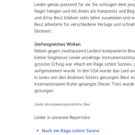
Lieder genau passend für sie. Sie schlugen dem jung
Nagel hängen und mit ihnen als Komponist und Begl
und Artur Beul blieben zehn Jahre zusammen und wa
Beul arbeitete für verschiedene Verlage und schri
Dormant.
Umfangreiches Wirken
Neben gegen zweitausend Liedern komponierte Beul 
kleine Singmesse sowie unzählige Instrumentalstü
grösster Erfolg war «Nach em Räge schint Sunne»,
aufgenommen wurde. In den USA wurde das Lied unte
in June» von den Andrews Sisters gesungen. Beul wa
internationalem Ruhm gelangte. Dieser Titel wurde 
gesungen.
Quelle: de.wikipedia.org/wiki/Artur_Beul
Lieder in unserem Repertoire:
Nach em Räge schint Sunne