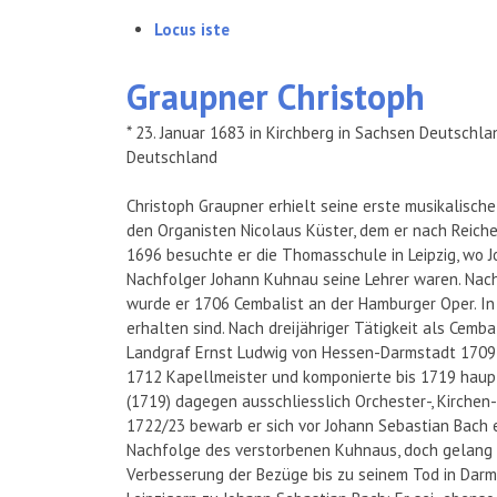
Locus iste
Graupner
Christoph
* 23. Januar 1683 in Kirchberg in Sachsen Deutschla
Deutschland
Christoph Graupner erhielt seine erste musikalisch
den Organisten Nicolaus Küster, dem er nach Reich
1696 besuchte er die Thomasschule in Leipzig, wo 
Nachfolger Johann Kuhnau seine Lehrer waren. Nach
wurde er 1706 Cembalist an der Hamburger Oper. In
erhalten sind. Nach dreijähriger Tätigkeit als Cemb
Landgraf Ernst Ludwig von Hessen-Darmstadt 1709 
1712 Kapellmeister und komponierte bis 1719 haupt
(1719) dagegen ausschliesslich Orchester-, Kirche
1722/23 bewarb er sich vor Johann Sebastian Bach e
Nachfolge des verstorbenen Kuhnaus, doch gelang e
Verbesserung der Bezüge bis zu seinem Tod in Darms