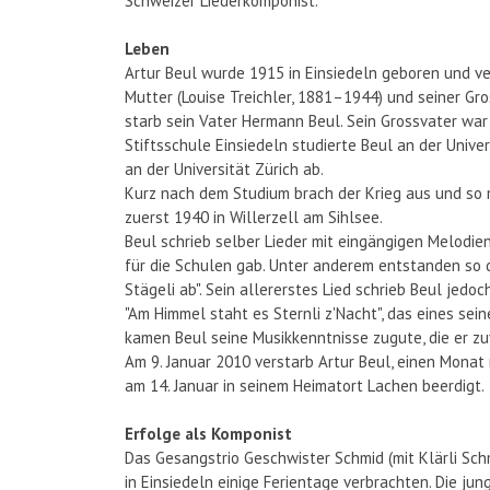
Schweizer Liederkomponist.
Leben
Artur Beul wurde 1915 in Einsiedeln geboren und ve
Mutter (Louise Treichler, 1881–1944) und seiner Gro
starb sein Vater Hermann Beul. Sein Grossvater war
Stiftsschule Einsiedeln studierte Beul an der Univer
an der Universität Zürich ab.
Kurz nach dem Studium brach der Krieg aus und so
zuerst 1940 in Willerzell am Sihlsee.
Beul schrieb selber Lieder mit eingängigen Melodie
für die Schulen gab. Unter anderem entstanden so di
Stägeli ab". Sein allererstes Lied schrieb Beul jedoc
"Am Himmel staht es Sternli z'Nacht", das eines se
kamen Beul seine Musikkenntnisse zugute, die er zu
Am 9. Januar 2010 verstarb Artur Beul, einen Monat
am 14. Januar in seinem Heimatort Lachen beerdigt.
Erfolge als Komponist
Das Gesangstrio Geschwister Schmid (mit Klärli Schm
in Einsiedeln einige Ferientage verbrachten. Die ju