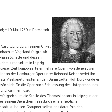
nd; † 10. Mai 1760 in Darmstadt,
e Ausbildung durch seinen Onkel,
enbach im Vogtland folgte. Ab
Johann Schelle und dessen
 dem Jurastudium in Leipzig
 dieser Zeit komponierte er mehrere Opern, von denen zwei
alist an der Hamburger Oper unter Reinhard Keiser berief ihn
als Vizekapellmeister an den Darmstädter Hof. Dort wurde er
sächlich für die Oper, nach Schliessung des Hofopernhauses
n- und Kammermusik.
rfolgreich um die Stelle des Thomaskantors in Leipzig in der
s seinem Dienstherrn, ihn durch eine erhebliche
tadt zu halten. Graupner selbst riet daraufhin den