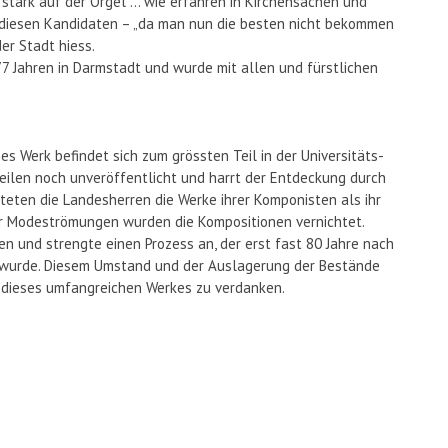
o stark auf der Orgel … wie erfahren in Kirchensachen und
h diesen Kandidaten – „da man nun die besten nicht bekommen
er Stadt hiess.
77 Jahren in Darmstadt und wurde mit allen und fürstlichen
s Werk befindet sich zum grössten Teil in der Universitäts-
Teilen noch unveröffentlicht und harrt der Entdeckung durch
teten die Landesherren die Werke ihrer Komponisten als ihr
r Modeströmungen wurden die Kompositionen vernichtet.
n und strengte einen Prozess an, der erst fast 80 Jahre nach
 wurde. Diesem Umstand und der Auslagerung der Bestände
 dieses umfangreichen Werkes zu verdanken.