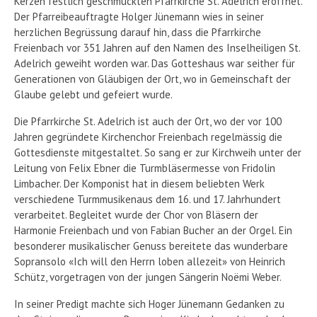
Kerzen festlich geschmückten Pfarrkirche St. Adelrich eröffnet.
Der Pfarreibeauftragte Holger Jünemann wies in seiner
herzlichen Begrüssung darauf hin, dass die Pfarrkirche
Freienbach vor 351 Jahren auf den Namen des Inselheiligen St.
Adelrich geweiht worden war. Das Gotteshaus war seither für
Generationen von Gläubigen der Ort, wo in Gemeinschaft der
Glaube gelebt und gefeiert wurde.
Die Pfarrkirche St. Adelrich ist auch der Ort, wo der vor 100
Jahren gegründete Kirchenchor Freienbach regelmässig die
Gottesdienste mitgestaltet. So sang er zur Kirchweih unter der
Leitung von Felix Ebner die Turmbläsermesse von Fridolin
Limbacher. Der Komponist hat in diesem beliebten Werk
verschiedene Turmmusikenaus dem 16. und 17. Jahrhundert
verarbeitet. Begleitet wurde der Chor von Bläsern der
Harmonie Freienbach und von Fabian Bucher an der Orgel. Ein
besonderer musikalischer Genuss bereitete das wunderbare
Sopransolo «Ich will den Herrn loben allezeit» von Heinrich
Schütz, vorgetragen von der jungen Sängerin Noëmi Weber.
In seiner Predigt machte sich Hoger Jünemann Gedanken zu