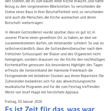
den Steinen, die es zum Bauen einer Kirche braucht, und nahm
Bezug zu den vorgelesenen Bibelstellen. So verschieden die
Steine eines Baus in ihrer Beschaffenheit sind, so verschieden
sind auch die Menschen, die Kirche ausmachen und deren
Botschaft weitertragen.
In diesem Gottesdienst wurde spürbar, dass es gut ist, in
unserer Pfarrei einen geweihten Ort zu haben, an dem wir
zusammenkommen dürfen, um miteinander zufeiern. So war es
selbstverständlich, dass die Gottesdienstbesucher nach dem
fröhlichen Schlussspiel der Bläser und des Organisten nicht
heimgingen, sondern draussen vor der Kirche den reichhaltigen
Kirchenkaffee genossen. Als besonderes Highlight des Tages
erfreute die Seniorenband der Harmonie Freienbach die
Festgemeinde mit beliebten Stücken aus ihrem Repertoire. Die
Zuhörenden bedankten sich für das abwechslungsreiche
musikalische Programm und für die zum Festtag treffenden
Worte von Josef Hüppi mit herzlichem Applaus.
Freitag, 30. Januar 2026
Es ist Zeit für das, was war,