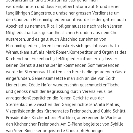
werdenkonnten und dass Engelbert Sturm auf Grund seiner
langjährigen Sängertreue undseiner grossen Verdienste um
den Chor zum Ehrenmitglied ernannt wurde. Leider galtes auch
Abschied zu nehmen. Rita Höfliger musste nach vielen Jahren
Mitgliedschaftaus gesundheitlichen Gründen aus dem Chor
austreten, und es galt auch Abschied zunehmen von
Ehrenmitgliedern, deren Lebenskreis sich geschlossen hatte.
Wehmutkam auf, als Mark Römer, Korrepetitor und Organist des
Kirchenchors Freienbach, dieMitglieder informierte, dass er
seinen Dienst altershalber im kommenden Sommerbeenden
werde.Im Sternensaal hatten sich bereits die geladenen Gäste
eingefunden. Gemeinsamsetzte man sich an die von Edith
Lienert und Céclie Hofer wunderschön geschmücktenTische
und genoss nach der Begrüssung durch Verena Feusi bei
anregendenGesprächen die feinen Gerichte aus der
Sternenküche. Zwischen den Gängen richtetenAnita Mathis,
Vizepräsidentin des Kirchenrates Freienbach, und Guido Schätti,
Präsidentdes Kirchenchors Pfäffikon, anerkennende Worte an
den Kirchenchor Freienbach. Am E-Piano begleitet von Sybille
van Veen Bingisser begeisterte Christoph Honegger