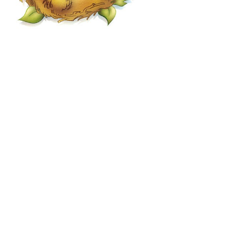
Kirchchor Freienbach
©
2026